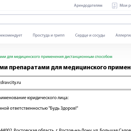
Арендодателям
Мои р
рекомендует
Простуда и грипп
Сердце и сосуды
Аллерги
ами для медицинского применения дистанционным способом
ыми препаратами для медицинского приме
zdravcity.ru
именование юридического лица:
ной ответственностью "Будь Здоров!"
4002, Ростовская область, г. Ростов-на-Дону, ул. Большая Садова