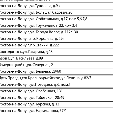
остов-на-Дону г.,ул.Туполева, д.9а
остов-на-Дону г.,ул. Большая Садовая, 20
стов-на-Дону г.,ул. Орбитальная, д.17, пом.5,6,7,8
остов-на-Дону г.,ул. Тружеников, 22, ком.3,4
остов-на-Дону г.,ул. Города Волос, д. 112/130
остов-на-Дону г.,пр. Королева, д. 29в
остов-на-Дону г.,пр.Стачки, д.222
лгодонск г.,ул. Гагарина, д.48
ов г.,ул. Васильева, д.89
емерницкий п.,ул. Северная, 2
остов-на-Дону г.,ул. Беляева, 28/60
Путь Правды,с/п Красноармейское, ул.Ленина, д.82/7
стов-на-Дону г.,ул.Погодина, д. 6, пом.1
остов-на-Дону г.,ул. Особенная, 131
остов-на-Дону г.,ул. Тибетская, 28/49
стов-на-Дону г.,ул. Курская, д. 13
остов-на-Дону г.,ул. Нариманова, 57/1