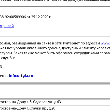
-92/00589906 от 25.12.2020 г.
лицензий
домен, размещенный на сайте в сети Интернет по адресам
www.r
ючая все уровни указанного домена, доступный Клиенту через с
есурсы. Заказ также может быть оформлен сотрудниками спра
 службы:
03
очты:
info@rigla.ru
стов-на-Дону г.,Б. Садовая ул., д.63
остов-на-Дону г.,Стачки пр., д.20