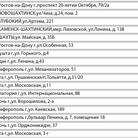
остов-на-Дону г.,проспект 20-летия Октября, 79/2а
НОВОШАХТИНСК,ул.Чиха, д.24, пом. 2
ГЛУБОКИЙ,ул.Артема, 221
,КАМЕНСК-ШАХТИНСКИЙ,мкр. Лиховской, ул.Ленина, д. 138
ШАХТЫ,ул. Майская, д. 35Б
остов-на-Дону г.,ул.Особенная, 53
та г.,ул. Горького, д.4
к г.,ул. Ленина, д.43
ферополь г.,ул. Механизаторов, 51
 г.,ул. Пушкинская/п.Тольятти, д.31/20
 г.,ул. Московская, д.11
атория г.,ул. Интернациональная, 88
ь г.,ул. Ворошилова, 2-а
ферополь г.,ул. Киевская, 189
ферополь г.,бульвар Ленина, д. 7, помещение 18
чь г.,ул. Орджоникидзе, 37
 г.,ул. Московская, 3-г