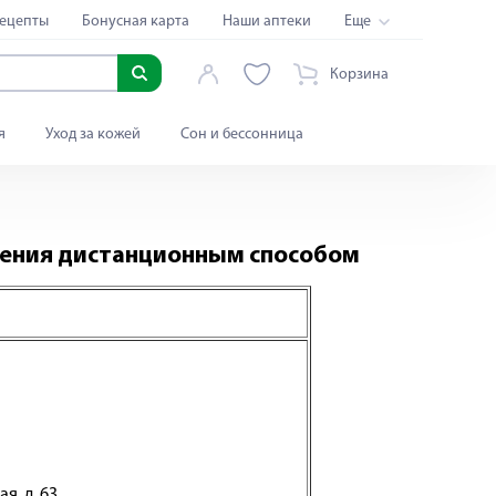
ецепты
Бонусная карта
Наши аптеки
Еще
Корзина
я
Уход за кожей
Сон и бессонница
нения дистанционным способом
я, д. 63