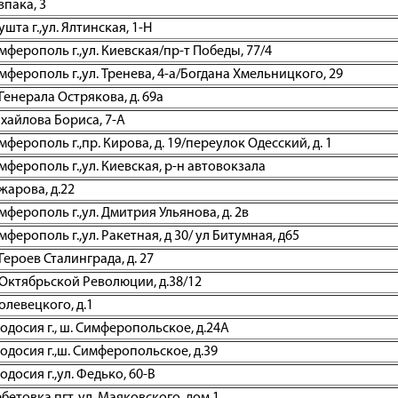
впака, 3
та г.,ул. Ялтинская, 1-Н
ферополь г.,ул. Киевская/пр-т Победы, 77/4
ферополь г.,ул. Тренева, 4-а/Богдана Хмельницкого, 29
 Генерала Острякова, д. 69а
ихайлова Бориса, 7-А
ерополь г.,пр. Кирова, д. 19/переулок Одесский, д. 1
ферополь г.,ул. Киевская, р-н автовокзала
жарова, д.22
ферополь г.,ул. Дмитрия Ульянова, д. 2в
ерополь г.,ул. Ракетная, д 30/ ул Битумная, д65
Героев Сталинграда, д. 27
 Октябрьской Революции, д.38/12
олевецкого, д.1
досия г., ш. Симферопольское, д.24А
досия г.,ш. Симферопольское, д.39
осия г.,ул. Федько, 60-В