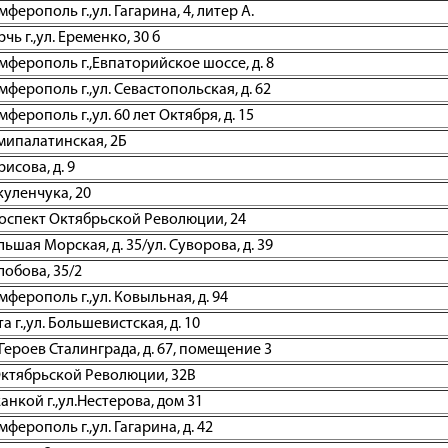
ерополь г.,ул. Гагарина, 4, литер А.
ь г.,ул. Еременко, 30 б
ферополь г.,Евпаторийское шоссе, д. 8
ерополь г.,ул. Севастопольская, д. 62
ерополь г.,ул. 60 лет Октября, д. 15
емипалатинская, 2Б
рисова, д. 9
куленчука, 20
Проспект Октябрьской Революции, 24
льшая Морская, д. 35/ул. Суворова, д. 39
лобова, 35/2
ферополь г.,ул. Ковыльная, д. 94
 г.,ул. Большевистская, д. 10
 Героев Сталинграда, д. 67, помещение 3
 Октябрьской Революции, 32В
нкой г.,ул.Нестерова, дом 31
ерополь г.,ул. Гагарина, д. 42