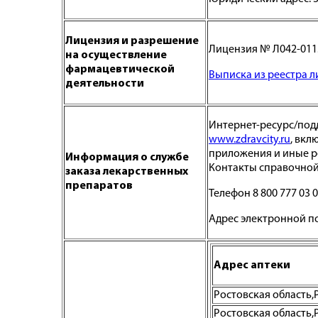
Лицензия и разрешение
Лицензия № Л042-01138
на осуществление
фармацевтической
Выписка из реестра 
деятельности
Интернет-ресурс/под
www.zdravcity.ru
, вкл
приложения и иные р
Информация о службе
Контакты справочной
заказа лекарственных
препаратов
Телефон 8 800 777 03 
Адрес электронной п
Адрес аптеки
Ростовская область,Ро
Ростовская область,Р